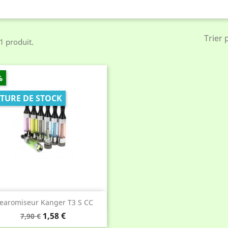
Trier 
 1 produit.
%
TURE DE STOCK
Aperçu rapide

learomiseur Kanger T3 S CC
Prix
Prix
1,58 €
7,90 €
de