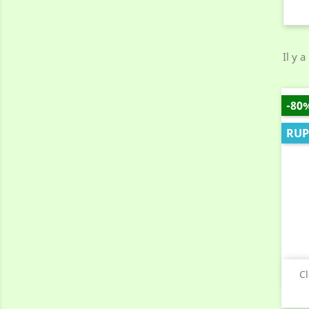
Il y a
-80
RUP
C