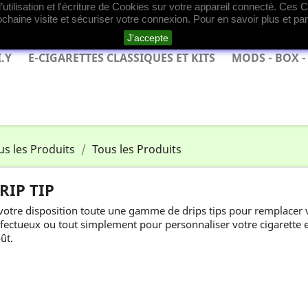
utilisation et l'écriture de Cookies sur votre appareil connecté. Ces Co
rochaine visite et sécuriser votre connexion. Pour en savoir plus et pa
J'accepte
I.Y
E-CIGARETTES CLASSIQUES ET KITS
MODS - BOX - 
us les Produits
Tous les Produits
RIP TIP
votre disposition toute une gamme de drips tips pour remplacer v
fectueux ou tout simplement pour personnaliser votre cigarette e
ût.