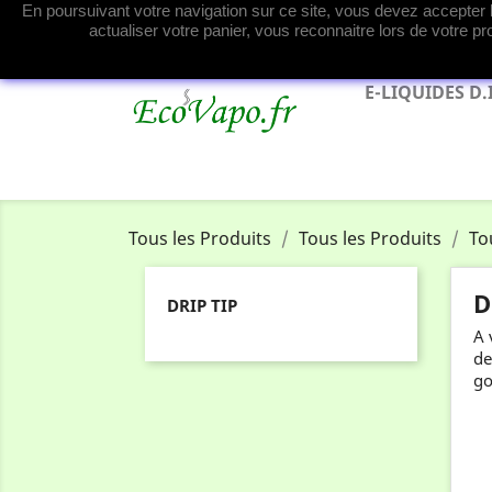
En poursuivant votre navigation sur ce site, vous devez accepter l’
Contactez-nous
actualiser votre panier, vous reconnaitre lors de votre p
E-LIQUIDES D.
Tous les Produits
Tous les Produits
To
D
DRIP TIP
A 
de
go