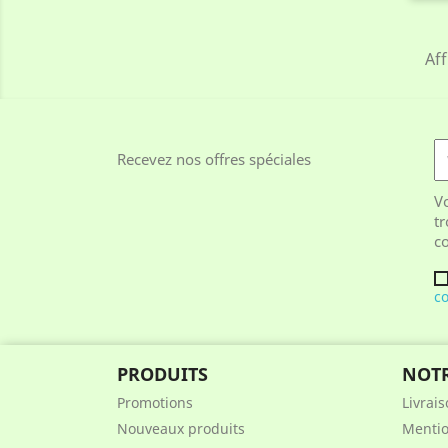
Aff
Recevez nos offres spéciales
V
tr
co
co
PRODUITS
NOTR
Promotions
Livrai
Nouveaux produits
Mentio