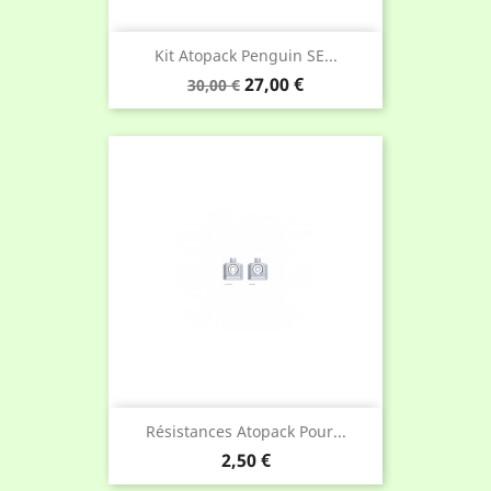
Kit Atopack Penguin SE...
Prix
Prix
27,00 €
30,00 €
de
base
Résistances Atopack Pour...
Prix
2,50 €