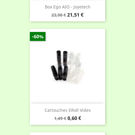
Box Ego AIO - Joyetech
Prix
Prix
21,51 €
23,90 €
de
base
-60%
Cartouches ERoll Vides
Prix
Prix
0,60 €
1,49 €
de
base