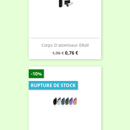
Corps D'atomiseur ERoll
Prix
Prix
0,76 €
1,90 €
de
base
-10%
RUPTURE DE STOCK