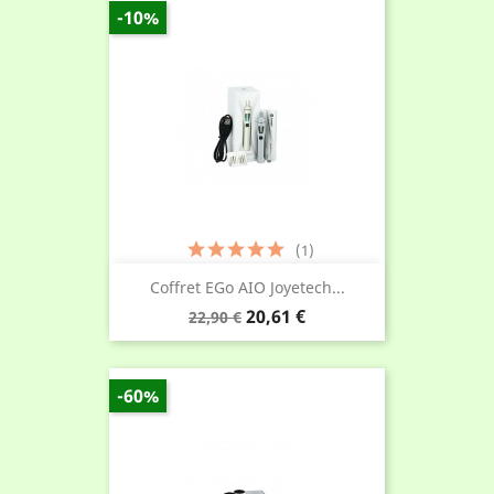
-10%
(1)
Coffret EGo AIO Joyetech...
Prix
Prix
20,61 €
22,90 €
de
base
-60%