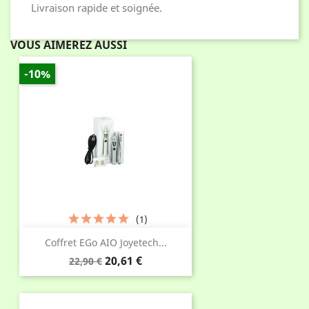
Livraison rapide et soignée.
VOUS AIMEREZ AUSSI
-10%
(1)
Coffret EGo AIO Joyetech...
Prix
Prix
20,61 €
22,90 €
de
base