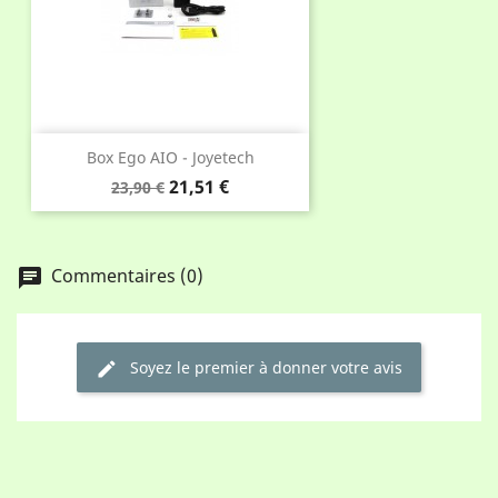
Box Ego AIO - Joyetech
Prix
Prix
21,51 €
23,90 €
de
base
Commentaires (0)
chat
Soyez le premier à donner votre avis
edit